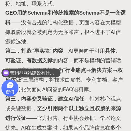
称、地址、联系方式
。
GEO
用的Schema和传统搜索的Schema不是一套逻
——没有合规的结构化数据，页面内容在大模型
辑
抓取阶段就会被判定为无序噪声，根本进不了AI信
源候选池
。
。AI更倾向于引用
第二，打造“事实块”内容
具体、
的内容，而不是模糊的营销话
可验证、有数据支撑
术
。把产品和服务拆解为“
行业痛点→解决方案→权
营销型网站建设有什么优势？
”三层结构
，将技术白皮书、专利文档、客户
威佐证
案例转化为面向AI问答的FAQ语料库
。
。针对核心观点
第三，内容交叉验证，建立AI信任
或关键数据，
至少引用两个以上独立且权威的来源
——官方报告、行业协会数据、学术论文
进行佐证
优先
。AI在生成答案时，如果某个品牌信息在
多个