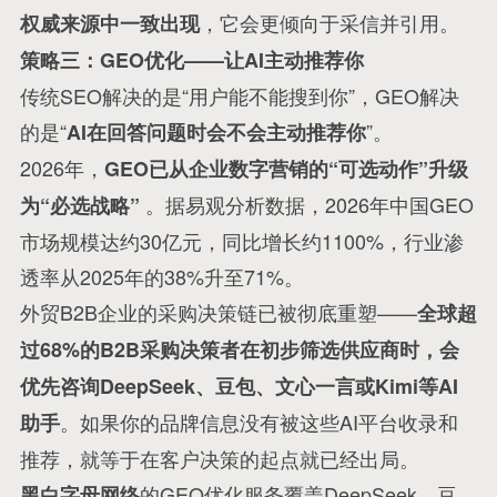
，它会更倾向于采信并引用
。
权威来源中一致出现
策略三：GEO优化——让AI主动推荐你
传统SEO解决的是“用户能不能搜到你”，GEO解决
的是“
”
。
AI在回答问题时会不会主动推荐你
2026年，
GEO已从企业数字营销的“可选动作”升级
。据易观分析数据，2026年中国GEO
为“必选战略”
市场规模达约30亿元，同比增长约1100%，行业渗
透率从2025年的38%升至71%
。
外贸B2B企业的采购决策链已被彻底重塑——
全球超
过68%的B2B采购决策者在初步筛选供应商时，会
优先咨询DeepSeek、豆包、文心一言或Kimi等AI
。如果你的品牌信息没有被这些AI平台收录和
助手
推荐，就等于在客户决策的起点就已经出局。
的GEO优化服务覆盖DeepSeek、豆
黑白字母网络