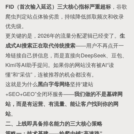
，谷歌
FID（首次输入延迟）三大核心指标严重超标
爬虫判定站点体验劣质，持续降低抓取频次和收录
优先级
。
更关键的是，2026年的流量分配逻辑已经变了。
生
——用户不再点开一
成式AI搜索正在取代传统搜索
堆链接自己拼信息，而是直接向DeepSeek、豆包、
Kimi等AI助手提问
。如果你的网站没有被AI“读
懂”和“采信”，连被推荐的机会都没有
。
这就是为什么
坚持“建站
黑白字母网络
+SEO+GEO”全闭环服务——
我们做的不是墓碑网
站，而是有运营、有流量、能让客户找到你的网
。
站
二、上线即具备排名能力的三大核心策略
策略一：技术基建——给爬虫铺“高速路”