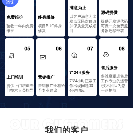
满意为止
源码提供
以客户满意为出
免费维护
终身维修
发点无限次修改
提供开发源代码
验收一年内免费
项目BUG终身
并保质量完成项
可做一次免费服
维护
修复
目
务器迁移部署
05
06
07
08
售后服务
7*24H服务
多维度跟进售后
上门培训
营销推广
7*24小时正常工
工作专业的运营
提供上门培训专
营销推广全程给
作出现问题30
\技术团队为您
门技术人员指导
予专业建议
分钟响应
一路护航
我们的客户