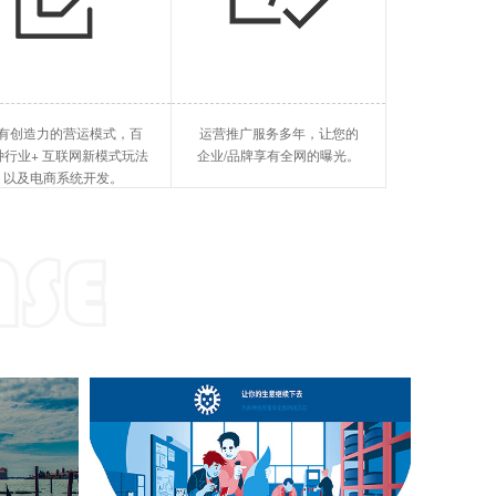
旅游酒店
企业软件
旅游平台，酒店系统、等等
SCRM、MES、ERP、等等
抖音小程序开发
O2O(线上v线下)
太原国外GE
有创造力的营运模式，百
运营推广服务多年，让您的
快手小程序开发
SaaS(软件服务)
太原短视频排
种行业+ 互联网新模式玩法
企业/品牌享有全网的曝光。
以及电商系统开发。