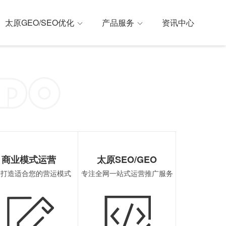
太原GEO/SEO优化
产品服务
资讯中心
解决方案
外GEO优化
微信小程序开发
SoLoMo(社交种草)
太原SEO优化
商业模式运营
太原SEO/GEO
身打造适合您的营运模式
专注全网一站式运营推广服务
支付宝小程序开发
B2B2C(企业v企业v个人)
太原ASO优化
百度小程序开发
P2C(生活服务)
太原国内GE