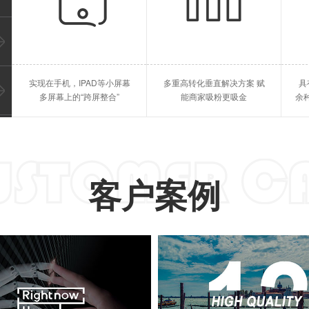
教育行业
点餐跑腿
答题考试、直播授课、等等
点餐系统，跑腿系统、等等
太原苹果APP开发
太原
实现在手机，IPAD等小屏幕
多重高转化垂直解决方案 赋
具
太原IPAD开发
太原
多屏幕上的“跨屏整合”
能商家吸粉更吸金
余
客户案例