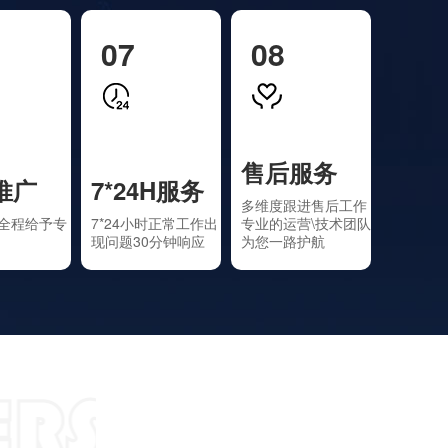
07
08
售后服务
推广
7*24H服务
多维度跟进售后工作
全程给予专
7*24小时正常工作出
专业的运营\技术团队
现问题30分钟响应
为您一路护航