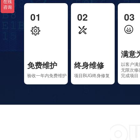
01
02
03
满意
免费维护
终身维修
以客户满
无限次修
验收一年内免费维护
项目BUG终身修复
完成项目