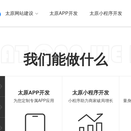
太原网站建设
太原APP开发
太原小程序开发
母网络 一站式全网营销
我们能做什么
建设
太原外贸独立站
太原SEO优化
太原国内/国
太原原生APP开发
太原
太原APP开发
太原小程序开发
为您定制专属APP应用
小程序助力商家破局增长
量
行业解决方案
太原混合APP开发
太原
太原安卓APP开发
太原