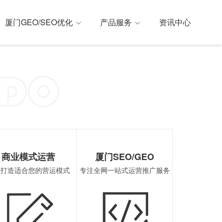
厦门GEO/SEO优化
产品服务
资讯中心
解决方案
外GEO优化
微信小程序开发
SoLoMo(社交种草)
厦门SEO优化
商业模式运营
厦门SEO/GEO
身打造适合您的营运模式
专注全网一站式运营推广服务
支付宝小程序开发
B2B2C(企业v企业v个人)
厦门ASO优化
百度小程序开发
P2C(生活服务)
厦门国内GE