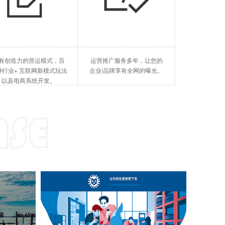
旅游酒店
企业软件
旅游平台，酒店系统、等等
SCRM、MES、ERP、等等
抖音小程序开发
O2O(线上v线下)
厦门国外GE
有创造力的营运模式，百
运营推广服务多年，让您的
快手小程序开发
SaaS(软件服务)
厦门短视频排
种行业+ 互联网新模式玩法
企业/品牌享有全网的曝光。
以及电商系统开发。