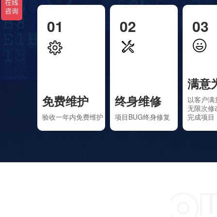
01
02
03
满意
免费维护
终身维修
以客户满
无限次修
验收一年内免费维护
项目BUG终身修复
完成项目