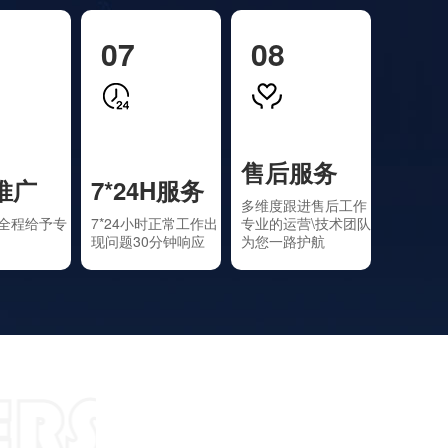
07
08
售后服务
推广
7*24H服务
多维度跟进售后工作
全程给予专
7*24小时正常工作出
专业的运营\技术团队
现问题30分钟响应
为您一路护航