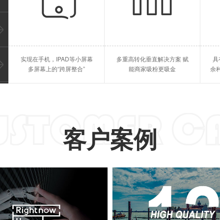
教育行业
点餐跑腿
答题考试、直播授课、等等
点餐系统，跑腿系统、等等
厦门苹果APP开发
厦门
实现在手机，IPAD等小屏幕
多重高转化垂直解决方案 赋
具
厦门IPAD开发
厦门
多屏幕上的“跨屏整合”
能商家吸粉更吸金
余
客户案例