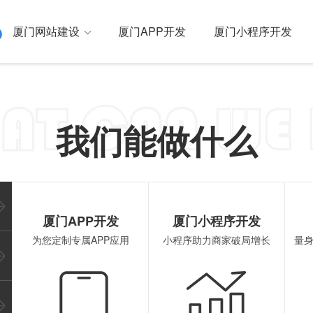
厦门网站建设
厦门APP开发
厦门小程序开发
母网络 一站式全网营销
我们能做什么
建设
厦门外贸独立站
厦门SEO优化
厦门国内/国
厦门原生APP开发
厦门
厦门APP开发
厦门小程序开发
为您定制专属APP应用
小程序助力商家破局增长
量
行业解决方案
厦门混合APP开发
厦门
厦门安卓APP开发
厦门