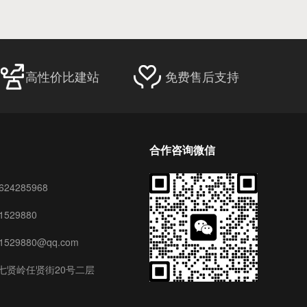
高性价比建站
免费售后支持
合作咨询微信
24285968
529880
29880@qq.com
七贤岭任贤街20号二层