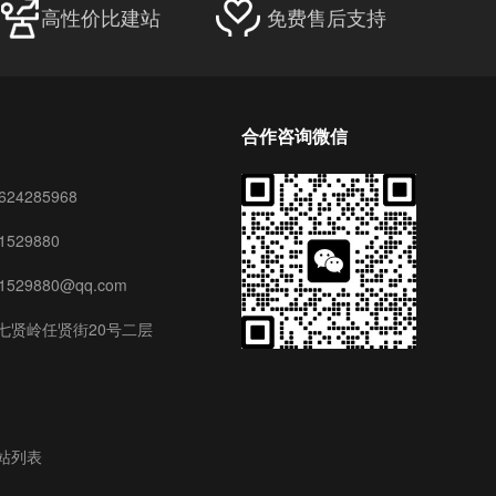
高性价比建站
免费售后支持
合作咨询微信
24285968
529880
29880@qq.com
七贤岭任贤街20号二层
站列表