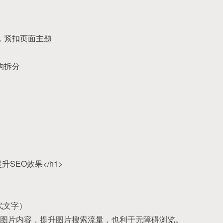
>，紧扣页面主题
构拆分
升SEO效果</h1>
替代文字）
图片内容，提升图片搜索流量，也利于无障碍浏览。