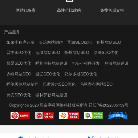
网站代备案
高性价比建站
免费售后支持
产品服务
阳泉小程序开发
长治网站制作
晋城SEO优化
朔州网站SEO
晋中SEO优化
运城网站SEO
忻州网站SEO
临汾SEO优化
吕梁SEO优化
呼和浩特网站建设
包头小程序开发
乌海网站建设
赤峰网站SEO
通辽SEO优化
鄂尔多斯SEO优化
呼伦贝尔网站制作
巴彦淖尔SEO优化
乌兰察布网站SEO
兴安SEO优化
锡林郭勒网站建设
Copyright © 2020
黑白字母网络科技
版权所有
辽ICP备2022005139号