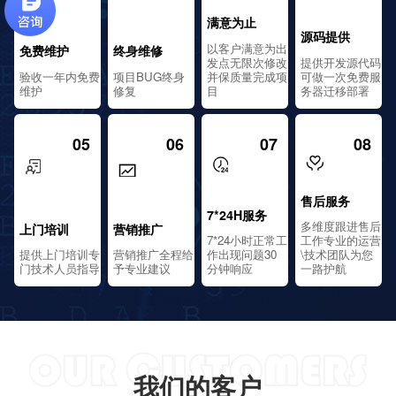
满意为止
源码提供
以客户满意为出
免费维护
终身维修
发点无限次修改
提供开发源代码
验收一年内免费
项目BUG终身
并保质量完成项
可做一次免费服
维护
修复
目
务器迁移部署
05
06
07
08
售后服务
7*24H服务
多维度跟进售后
上门培训
营销推广
7*24小时正常工
工作专业的运营
提供上门培训专
营销推广全程给
作出现问题30
\技术团队为您
门技术人员指导
予专业建议
分钟响应
一路护航
我们的客户