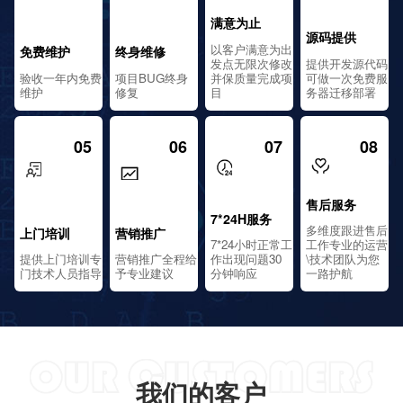
满意为止
源码提供
以客户满意为出
免费维护
终身维修
发点无限次修改
提供开发源代码
验收一年内免费
项目BUG终身
并保质量完成项
可做一次免费服
维护
修复
目
务器迁移部署
05
06
07
08
售后服务
7*24H服务
多维度跟进售后
上门培训
营销推广
7*24小时正常工
工作专业的运营
提供上门培训专
营销推广全程给
作出现问题30
\技术团队为您
门技术人员指导
予专业建议
分钟响应
一路护航
我们的客户