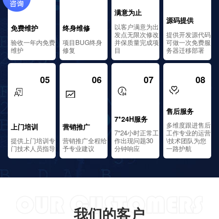
满意为止
源码提供
以客户满意为出
免费维护
终身维修
发点无限次修改
提供开发源代码
验收一年内免费
项目BUG终身
并保质量完成项
可做一次免费服
维护
修复
目
务器迁移部署
05
06
07
08
售后服务
7*24H服务
多维度跟进售后
上门培训
营销推广
7*24小时正常工
工作专业的运营
提供上门培训专
营销推广全程给
作出现问题30
\技术团队为您
门技术人员指导
予专业建议
分钟响应
一路护航
我们的客户