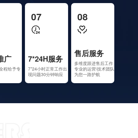
07
08
售后服务
推广
7*24H服务
多维度跟进售后工作
全程给予专
7*24小时正常工作出
专业的运营\技术团队
现问题30分钟响应
为您一路护航