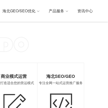
海北GEO/SEO优化
产品服务
资讯中心
解决方案
外GEO优化
微信小程序开发
SoLoMo(社交种草)
海北SEO优化
商业模式运营
海北SEO/GEO
身打造适合您的营运模式
专注全网一站式运营推广服务
支付宝小程序开发
B2B2C(企业v企业v个人)
海北ASO优化
百度小程序开发
P2C(生活服务)
海北国内GE