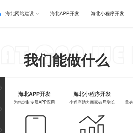
海北网站建设
海北APP开发
海北小程序开发
母网络 一站式全网营销
我们能做什么
建设
海北外贸独立站
海北SEO优化
海北国内/国
海北原生APP开发
海北
海北APP开发
海北小程序开发
为您定制专属APP应用
小程序助力商家破局增长
量
行业解决方案
海北混合APP开发
海北
海北安卓APP开发
海北