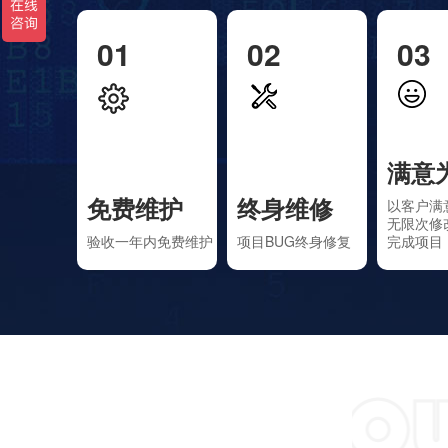
01
02
03
满意
免费维护
终身维修
以客户满
无限次修
验收一年内免费维护
项目BUG终身修复
完成项目