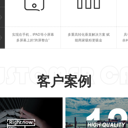
教育行业
点餐跑腿
答题考试、直播授课、等等
点餐系统，跑腿系统、等等
海北苹果APP开发
海北
实现在手机，IPAD等小屏幕
多重高转化垂直解决方案 赋
具
海北IPAD开发
海北
多屏幕上的“跨屏整合”
能商家吸粉更吸金
余
客户案例