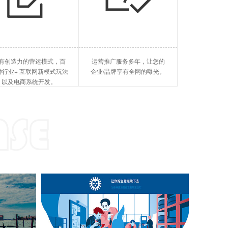
旅游酒店
企业软件
旅游平台，酒店系统、等等
SCRM、MES、ERP、等等
抖音小程序开发
O2O(线上v线下)
海北国外GE
有创造力的营运模式，百
运营推广服务多年，让您的
快手小程序开发
SaaS(软件服务)
海北短视频排
种行业+ 互联网新模式玩法
企业/品牌享有全网的曝光。
以及电商系统开发。