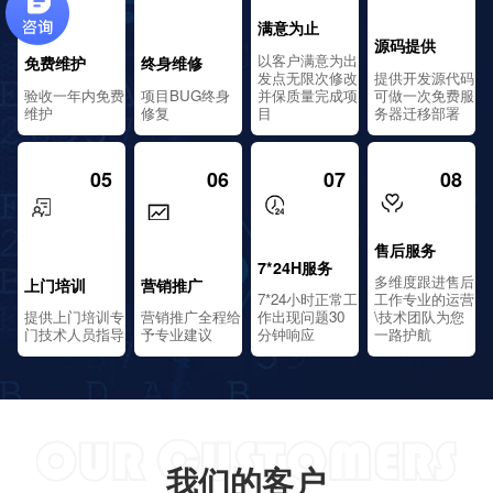
满意为止
源码提供
以客户满意为出
免费维护
终身维修
发点无限次修改
提供开发源代码
验收一年内免费
项目BUG终身
并保质量完成项
可做一次免费服
维护
修复
目
务器迁移部署
05
06
07
08
售后服务
7*24H服务
多维度跟进售后
上门培训
营销推广
7*24小时正常工
工作专业的运营
提供上门培训专
营销推广全程给
作出现问题30
\技术团队为您
门技术人员指导
予专业建议
分钟响应
一路护航
我们的客户