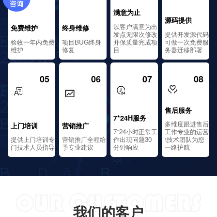
满意为止
源码提供
以客户满意为出
免费维护
终身维修
发点无限次修改
提供开发源代码
验收一年内免费
项目BUG终身
并保质量完成项
可做一次免费服
维护
修复
目
务器迁移部署
05
06
07
08
售后服务
7*24H服务
多维度跟进售后
上门培训
营销推广
7*24小时正常工
工作专业的运营
提供上门培训专
营销推广全程给
作出现问题30
\技术团队为您
门技术人员指导
予专业建议
分钟响应
一路护航
我们的客户