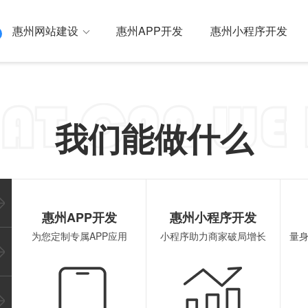
惠州网站建设
惠州APP开发
惠州小程序开发
母网络 一站式全网营销
我们能做什么
建设
惠州外贸独立站
惠州SEO优化
惠州国内/国
惠州原生APP开发
惠州
惠州APP开发
惠州小程序开发
为您定制专属APP应用
小程序助力商家破局增长
量
行业解决方案
惠州混合APP开发
惠州
惠州安卓APP开发
惠州