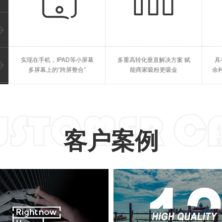
教育行业
点餐跑腿
答题考试、直播授课、等等
点餐系统，跑腿系统、等等
惠州苹果APP开发
惠州
实现在手机，IPAD等小屏幕
多重高转化垂直解决方案 赋
具
惠州IPAD开发
惠州
多屏幕上的“跨屏整合”
能商家吸粉更吸金
余
客户案例