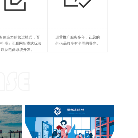
旅游酒店
企业软件
旅游平台，酒店系统、等等
SCRM、MES、ERP、等等
抖音小程序开发
O2O(线上v线下)
惠州国外GE
有创造力的营运模式，百
运营推广服务多年，让您的
快手小程序开发
SaaS(软件服务)
惠州短视频排
种行业+ 互联网新模式玩法
企业/品牌享有全网的曝光。
以及电商系统开发。