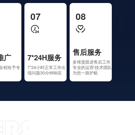
07
08
售后服务
推广
7*24H服务
多维度跟进售后工作
全程给予专
7*24小时正常工作出
专业的运营\技术团队
现问题30分钟响应
为您一路护航