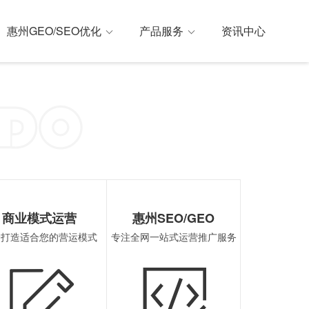
惠州GEO/SEO优化
产品服务
资讯中心
解决方案
外GEO优化
微信小程序开发
SoLoMo(社交种草)
惠州SEO优化
商业模式运营
惠州SEO/GEO
身打造适合您的营运模式
专注全网一站式运营推广服务
支付宝小程序开发
B2B2C(企业v企业v个人)
惠州ASO优化
百度小程序开发
P2C(生活服务)
惠州国内GE