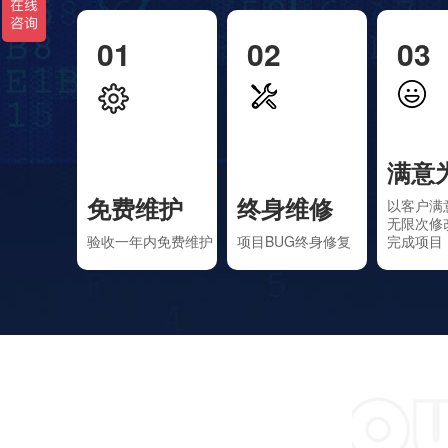
01
02
03
满意
免费维护
终身维修
以客户满
无限次修
验收一年内免费维护
项目BUG终身修复
完成项目